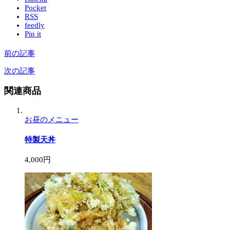
Pocket
RSS
feedly
Pin it
前の記事
次の記事
関連商品
お昼のメニュー
特製天丼
4,000円