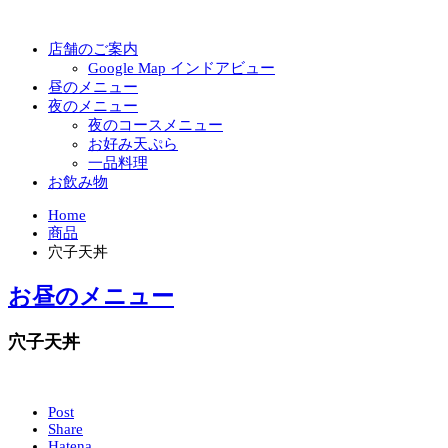
店舗のご案内
Google Map インドアビュー
昼のメニュー
夜のメニュー
夜のコースメニュー
お好み天ぷら
一品料理
お飲み物
Home
商品
穴子天丼
お昼のメニュー
穴子天丼
Post
Share
Hatena