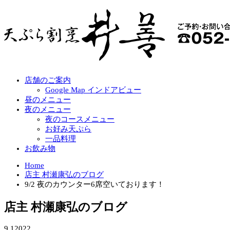
店舗のご案内
Google Map インドアビュー
昼のメニュー
夜のメニュー
夜のコースメニュー
お好み天ぷら
一品料理
お飲み物
Home
店主 村瀬康弘のブログ
9/2 夜のカウンター6席空いております！
店主 村瀬康弘のブログ
9.1
2022