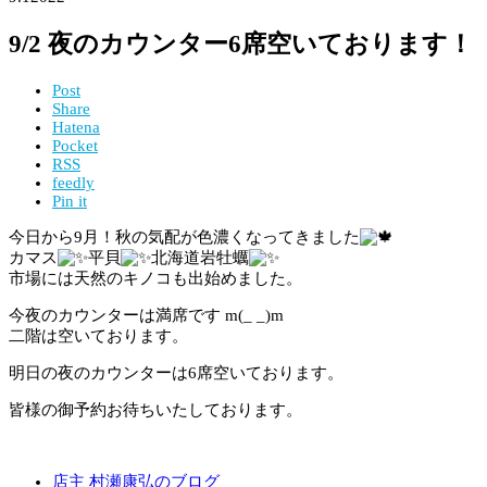
9/2 夜のカウンター6席空いております！
Post
Share
Hatena
Pocket
RSS
feedly
Pin it
今日から9月！秋の気配が色濃くなってきました
カマス
平貝
北海道岩牡蠣
市場には天然のキノコも出始めました。
今夜のカウンターは満席です m(_ _)m
二階は空いております。
明日の夜のカウンターは6席空いております。
皆様の御予約お待ちいたしております。
店主 村瀬康弘のブログ