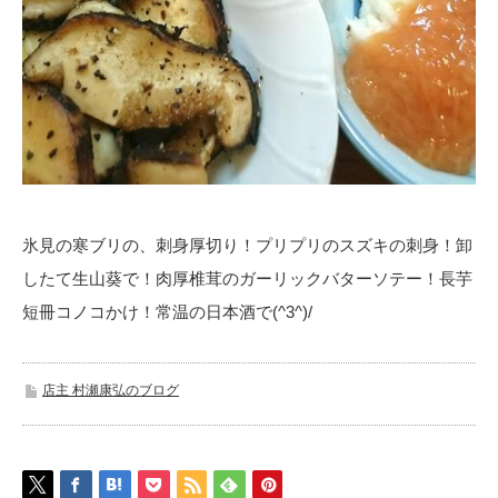
氷見の寒ブリの、刺身厚切り！プリプリのスズキの刺身！
卸
したて生山葵で！肉厚椎茸のガーリックバターソテー！
長芋
短冊コノコかけ！常温の日本酒で(^3^)/
店主 村瀬康弘のブログ